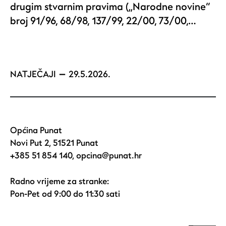
drugim stvarnim pravima („Narodne novine“
broj 91/96, 68/98, 137/99, 22/00, 73/00,…
NATJEČAJI
29.5.2026.
Općina Punat
Novi Put 2, 51521 Punat
+385 51 854 140
,
opcina@punat.hr
Radno vrijeme za stranke:
Pon-Pet od 9:00 do 11:30 sati