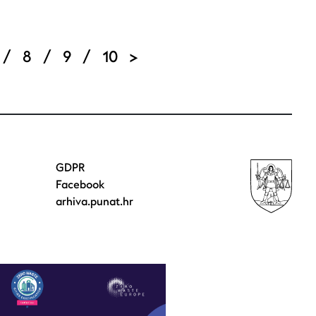
ge
Page
Page
Page
Next page
/
8
/
9
/
10
>
GDPR
Facebook
arhiva.punat.hr