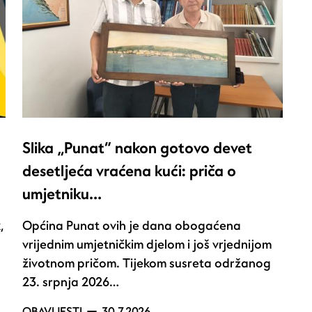
Slika „Punat“ nakon gotovo devet
desetljeća vraćena kući: priča o
umjetniku…
,
Općina Punat ovih je dana obogaćena
vrijednim umjetničkim djelom i još vrjednijom
životnom pričom. Tijekom susreta održanog
23. srpnja 2026…
OBAVIJESTI
30.7.2026.