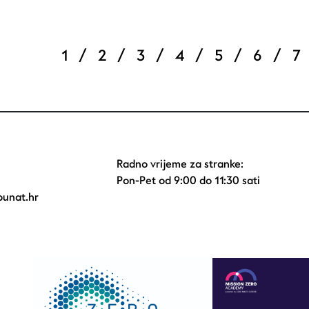
Pagination
Current page
Page
Page
Page
Page
Page
Pa
1
/
2
/
3
/
4
/
5
/
6
/
7
Radno vrijeme za stranke:
Pon-Pet od 9:00 do 11:30 sati
unat.hr