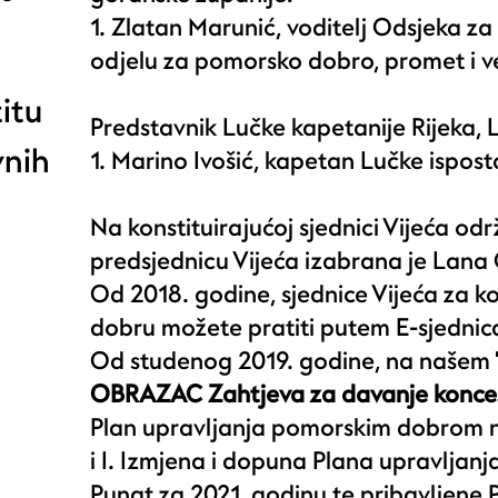
1. Zlatan Marunić, voditelj Odsjeka 
odjelu za pomorsko dobro, promet i 
itu
Predstavnik Lučke kapetanije Rijeka, 
vnih
1. Marino Ivošić, kapetan Lučke ispos
Na konstituirajućoj sjednici Vijeća od
predsjednicu Vijeća izabrana je Lana O
Od 2018. godine, sjednice Vijeća za 
dobru možete pratiti putem E-sjednic
Od studenog 2019. godine, na našem "
OBRAZAC
Zahtjeva za davanje konc
Plan upravljanja pomorskim dobrom n
i I. Izmjena i dopuna Plana upravlj
Punat za 2021. godinu te pribavljene 