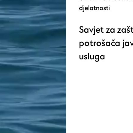
djelatnosti
Savjet za zašt
potrošača ja
usluga