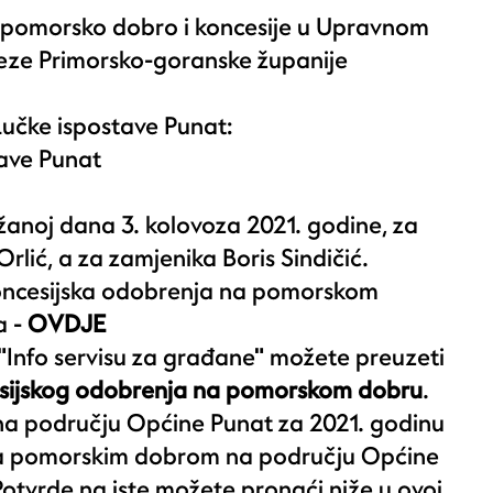
za pomorsko dobro i koncesije u Upravnom
veze Primorsko-goranske županije
Lučke ispostave Punat:
tave Punat
ržanoj dana 3. kolovoza 2021. godine, za
rlić, a za zamjenika Boris Sindičić.
koncesijska odobrenja na pomorskom
a -
OVDJE
Info servisu za građane" možete preuzeti
esijskog odobrenja na pomorskom dobru
.
a području Općine Punat za 2021. godinu
anja pomorskim dobrom na području Općine
Potvrde na iste možete pronaći niže u ovoj