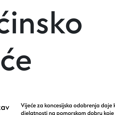
ćinsko
eće
rnik
Vijeće za koncesijska odobrenja daje 
tav
djelatnosti na pomorskom dobru koje n