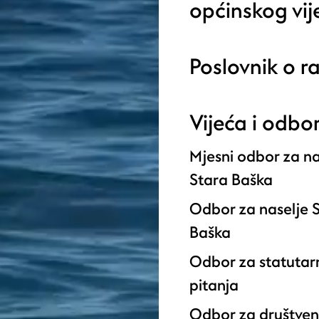
općinskog vij
Poslovnik o r
Vijeća i odbor
Mjesni odbor za na
Stara Baška
Odbor za naselje 
Baška
Odbor za statutar
pitanja
Odbor za društve