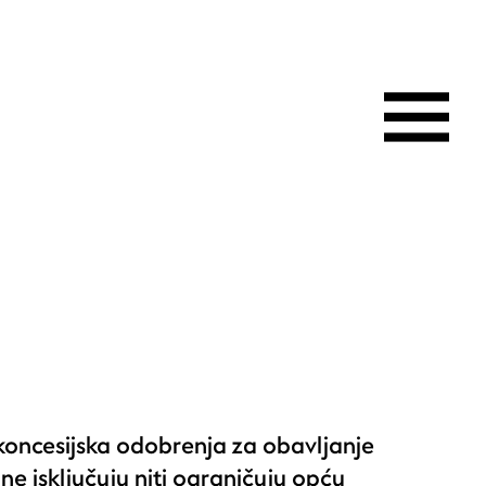
koncesijska odobrenja za obavljanje
e isključuju niti ograničuju opću