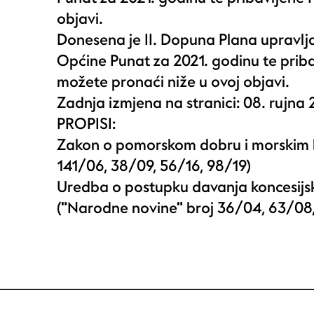
objavi.
Donesena je II. Dopuna Plana upravl
Općine Punat za 2021. godinu te priba
možete pronaći niže u ovoj objavi.
Zadnja izmjena na stranici: 08. rujna 
PROPISI:
Zakon o pomorskom dobru i morskim 
141/06, 38/09, 56/16
,
98/19
)
Uredba o postupku davanja koncesij
("Narodne novine" broj
36/04, 63/08,