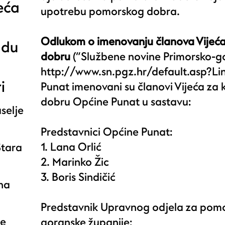
eća
upotrebu pomorskog dobra.
Odlukom o imenovanju članova Vijeć
adu
dobru
(“Službene novine Primorsko-go
http://www.sn.pgz.hr/default.asp?L
i
Punat imenovani su članovi Vijeća z
dobru Općine Punat u sastavu:
selje
Predstavnici Općine Punat:
1. Lana Orlić
Stara
2. Marinko Žic
3. Boris Sindičić
na
Predstavnik Upravnog odjela za pomo
ne
goranske županije: