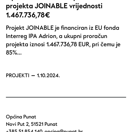
projekta JOINABLE vrijednosti
1.467.736,78€
Projekt JOINABLE je financiran iz EU fonda
Interreg IPA Adrion, a ukupni proračun
projekta iznosi 1.467.736,78 EUR, pri čemu je
85%…
PROJEKTI
1.10.2024.
Općina Punat
Novi Put 2, 51521 Punat
+385 51 854 140
,
opcina@punat.hr