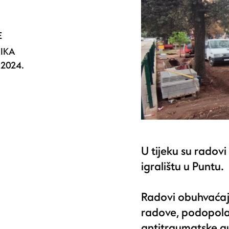
E
NIKA
2024.
.
U tijeku su radov
igralištu u Puntu.
Radovi obuhvaćaj
radove, podopola
antitraumatske gu