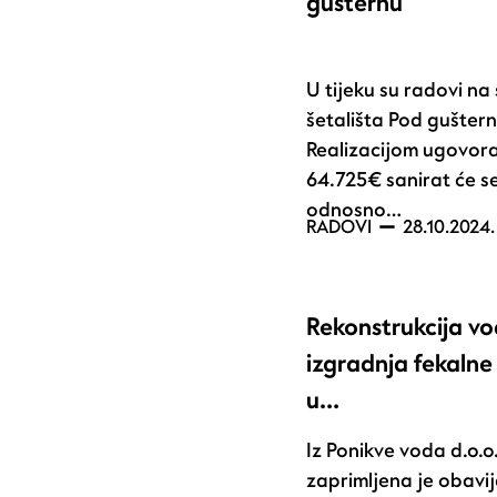
gušternu
U tijeku su radovi na 
šetališta Pod gušter
Realizacijom ugovora
64.725€ sanirat će s
odnosno…
RADOVI
28.10.2024.
Rekonstrukcija v
izgradnja fekaln
u…
Iz Ponikve voda d.o.o
zaprimljena je obavi