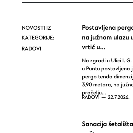
Postavljena perg
NOVOSTI IZ
na južnom ulazu u
KATEGORIJE:
vrtić u…
RADOVI
Na zgradi u Ulici I. G
u Puntu postavljena 
pergo tenda dimenzij
3,90 metara, na juž
pročelju…
RADOVI
22.7.2026.
Sanacija šetališt