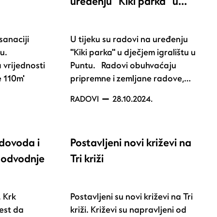
uređenju "Kiki parka" u…
sanaciji
U tijeku su radovi na uređenju
nu.
"Kiki parka" u dječjem igralištu u
 vrijednosti
Puntu. Radovi obuhvaćaju
e 110m'
pripremne i zemljane radove,…
RADOVI
28.10.2024.
odovoda i
Postavljeni novi križevi na
e odvodnje
Tri križi
. Krk
Postavljeni su novi križevi na Tri
jest da
križi. Križevi su napravljeni od