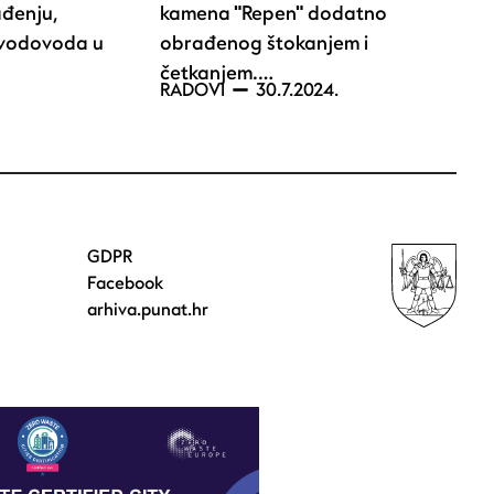
đenju,
kamena "Repen" dodatno
 vodovoda u
obrađenog štokanjem i
četkanjem.…
RADOVI
30.7.2024.
GDPR
Facebook
arhiva.punat.hr