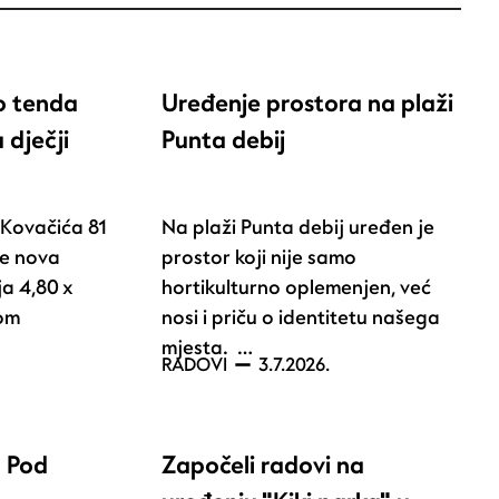
o tenda
Uređenje prostora na plaži
 dječji
Punta debij
. Kovačića 81
Na plaži Punta debij uređen je
je nova
prostor koji nije samo
a 4,80 x
hortikulturno oplemenjen, već
nom
nosi i priču o identitetu našega
mjesta. …
RADOVI
3.7.2026.
a Pod
Započeli radovi na