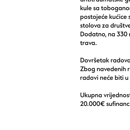
kule sa toboganom,
postojeće kućice 
stolova za društve
Dodatno, na 330 
trava.
Dovršetak radova
Zbog navedenih ra
radovi neće biti u 
Ukupna vrijednost
20.000€ sufinanc