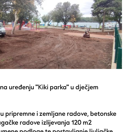
i na uređenju "Kiki parka" u dječjem
u pripremne i zemljane radove, betonske
gačke radove izlijevanja 120 m2
mene podloge te postavljanje ljuljačke,