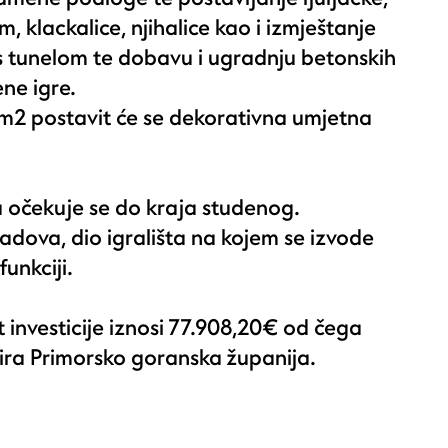
 klackalice, njihalice kao i izmještanje
s tunelom te dobavu i ugradnju betonskih
ne igre.
m2 postavit će se dekorativna umjetna
 očekuje se do kraja studenog.
dova, dio igrališta na kojem se izvode
funkciji.
 investicije iznosi 77.908,20€ od čega
ira Primorsko goranska županija.