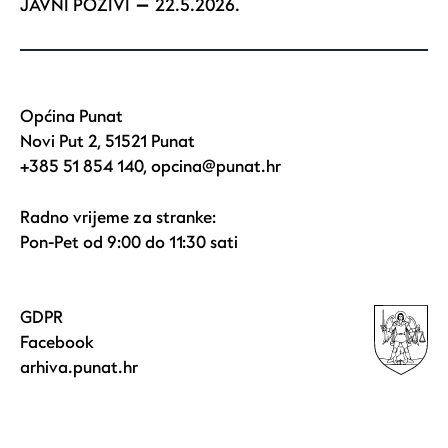
JAVNI POZIVI
22.5.2026.
Općina Punat
Novi Put 2, 51521 Punat
+385 51 854 140
,
opcina@punat.hr
Radno vrijeme za stranke:
Pon-Pet od 9:00 do 11:30 sati
GDPR
Facebook
arhiva.punat.hr