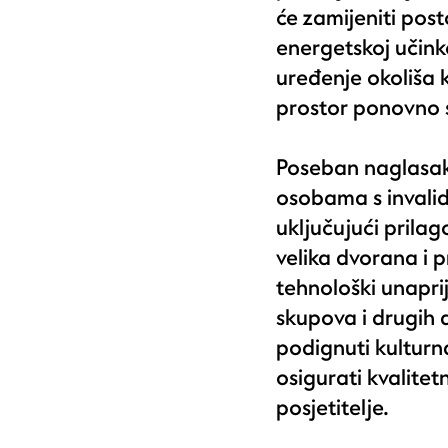
će zamijeniti post
energetskoj učink
uređenje okoliša k
prostor ponovno s
Poseban naglasak 
osobama s invalid
uključujući prila
velika dvorana i p
tehnološki unapri
skupova i drugih 
podignuti kulturn
osigurati kvalitetn
posjetitelje.