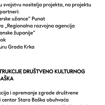
 svojstvu nositelja projekta, na projektu
 partneri:
rske užance“ Punat
a „Regionalna razvojna agencija
anske županije“
tok
turu Grada Krka
STRUKCIJE DRUŠTVENO KULTURNOG
BAŠKA
kcija i opremanje zgrade društvene
ni centar Stara Baška obuhvaća