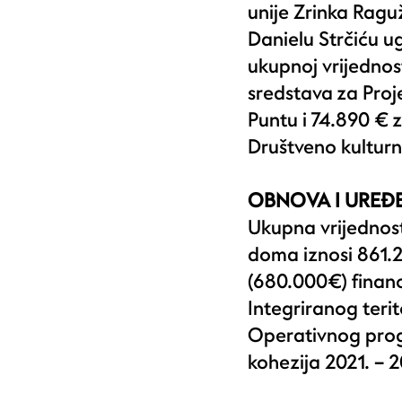
unije Zrinka Ragu
Danielu Strčiću u
ukupnoj vrijednos
sredstava za Pro
Puntu i 74.890 € 
Društveno kulturn
OBNOVA I URE
Ukupna vrijednos
doma iznosi 861.2
(680.000€) financ
Integriranog teri
Operativnog prog
kohezija 2021. – 2