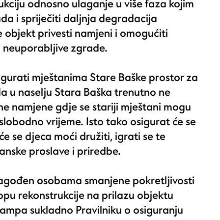
rukciju odnosno ulaganje u više faza kojim
da i spriječiti daljnja degradacija
 objekt privesti namjeni i omogućiti
 neuporabljive zgrade.
osigurati mještanima Stare Baške prostor za
a u naselju Stara Baška trenutno ne
vne namjene gdje se stariji mještani mogu
i slobodno vrijeme. Isto tako osigurat će se
e se djeca moći družiti, igrati se te
nske proslave i priredbe.
ilagođen osobama smanjene pokretljivosti
lopu rekonstrukcije na prilazu objektu
 rampa sukladno Pravilniku o osiguranju