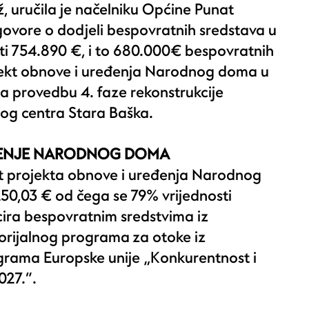
ž, uručila je načelniku Općine Punat
govore o dodjeli bespovratnih sredstava u
ti 754.890 €, i to 680.000€ bespovratnih
jekt obnove i uređenja Narodnog doma u
za provedbu 4. faze rekonstrukcije
og centra Stara Baška.
ĐENJE NARODNOG DOMA
t projekta obnove i uređenja Narodnog
50,03 € od čega se 79% vrijednosti
ira bespovratnim sredstvima iz
torijalnog programa za otoke iz
rama Europske unije „Konkurentnost i
027.“.