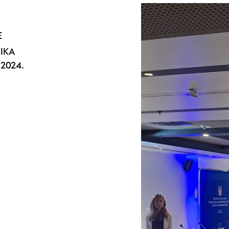
E
NIKA
2024.
.