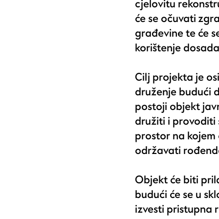
cjelovitu rekonst
će se očuvati zgra
građevine te će se
korištenje dosada
Cilj projekta je 
druženje budući d
postoji objekt ja
družiti i provodit
prostor na kojem ć
održavati rođenda
Objekt će biti pr
budući će se u sk
izvesti pristupna