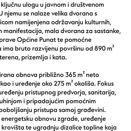
ključnu ulogu u javnom i društvenom
 U njemu se nalaze velika dvorana s
icom namijenjena održavanju kulturnih,
ih manifestacija, mala dvorana za sastanke,
 uprave Općine Punat te pomoćne
a ima bruto razvijenu površinu od 890 m²
uterena, prizemlja i kata.
irana obnova približno 365 m² neto
 kao i uređenje oko 275 m² okoliša. Fokus
uređenju pristupnog predvorja, sanitarija,
 kuhinjom i pripadajućim pomoćnim
poboljšanju pristupa samoj građevini.
 i energetsku obnovu zgrade, uređenje
krovišta te ugradnju dizalice topline koja