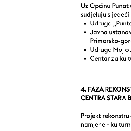
Uz Općinu Punat u
sudjeluju sljedeći
Udruga „Punta
Javna ustanov
Primorsko-gor
Udruga Moj o
Centar za kul
4. FAZA REKON
CENTRA STARA 
Projekt rekonstru
namjene - kultur