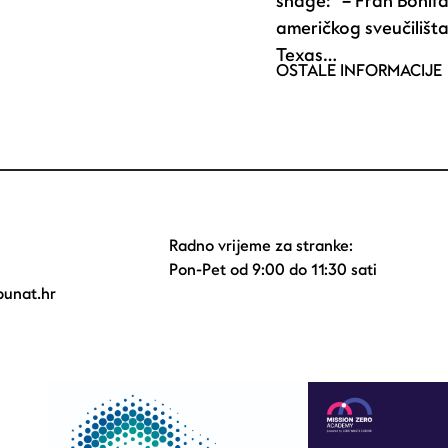
snage: – Fran Bonifa
američkog sveučilišt
Texas…
OSTALE INFORMACIJE
Radno vrijeme za stranke:
Pon-Pet od 9:00 do 11:30 sati
unat.hr