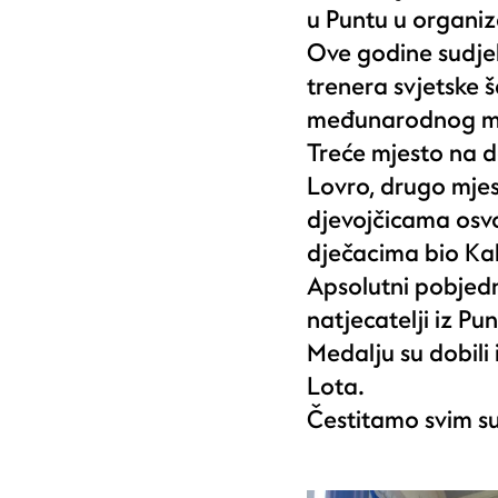
u Puntu u organiz
Ove godine sudjel
trenera svjetske 
međunarodnog ma
Treće mjesto na d
Lovro, drugo mje
djevojčicama osvo
dječacima bio Ka
Apsolutni pobjedn
natjecatelji iz Pun
Medalju su dobili i
Lota.
Čestitamo svim s