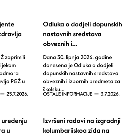
jente
Odluka o dodjeli dopunskih
zdravlja
nastavnih sredstava
obveznih i…
 zaprimili
Dana 30. lipnja 2026. godine
tijekom
donesena je Odluka o dodjeli
g odmora
dopunskih nastavnih sredstava
vlja PGŽ u
obveznih i izbornih predmeta za
školsku…
25.7.2026.
OSTALE INFORMACIJE
3.7.2026.
a uređenju
Izvršeni radovi na izgradnji
ra u
kolumbarijskog zida na