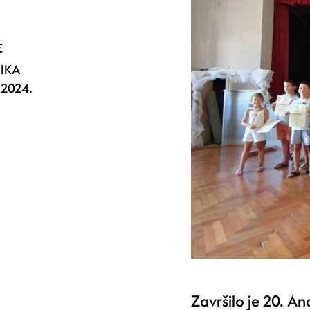
E
NIKA
2024.
.
Završilo je 20. An