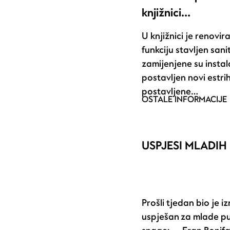
knjižnici…
U knjižnici je renovir
funkciju stavljen sani
zamijenjene su instal
postavljen novi estrih
postavljene…
OSTALE INFORMACIJE
USPJESI MLADIH
Prošli tjedan bio je i
uspješan za mlade p