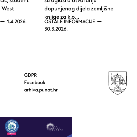
čić, student
su oglasi o otvaranju
a West
dopunjenog dijela zemljišne
knjige za k.o…
1.4.2026.
OSTALE INFORMACIJE
30.3.2026.
GDPR
Facebook
arhiva.punat.hr