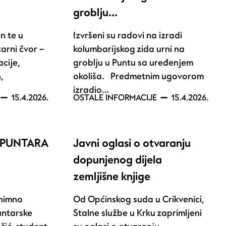
groblju…
an te u
Izvršeni su radovi na izradi
tarni čvor –
kolumbarijskog zida urni na
acije,
groblju u Puntu sa uređenjem
,
okoliša. Predmetnim ugovorom
izradio…
15.4.2026.
OSTALE INFORMACIJE
15.4.2026.
 PUNTARA
Javni oglasi o otvaranju
dopunjenog dijela
zemljišne knjige
znimno
Od Općinskog suda u Crikvenici,
untarske
Stalne službe u Krku zaprimljeni