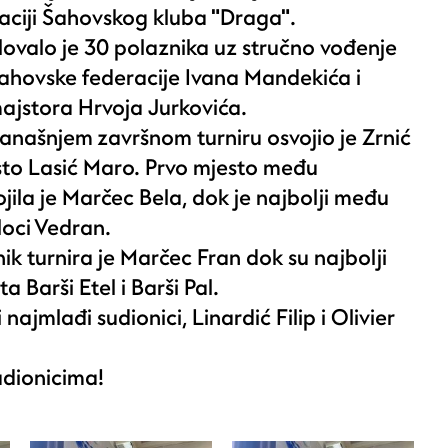
aciji Šahovskog kluba "Draga".
ovalo je 30 polaznika uz stručno vođenje
šahovske federacije Ivana Mandekića i
jstora Hrvoja Jurkovića.
anašnjem završnom turniru osvojio je Zrnić
sto Lasić Maro. Prvo mjesto među
jila je Marčec Bela, dok je najbolji među
loci Vedran.
ik turnira je Marčec Fran dok su najbolji
ta Barši Etel i Barši Pal.
 najmlađi sudionici, Linardić Filip i Olivier
udionicima!